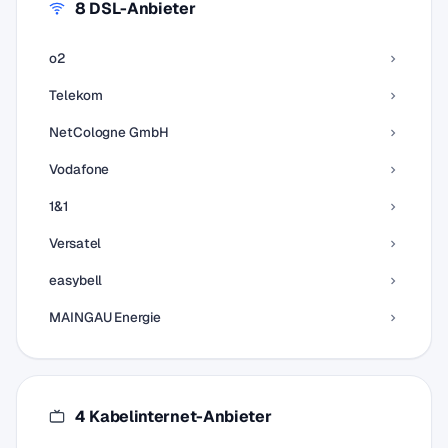
8 DSL-Anbieter
o2
Telekom
NetCologne GmbH
Vodafone
1&1
Versatel
easybell
MAINGAU Energie
4 Kabelinternet-Anbieter