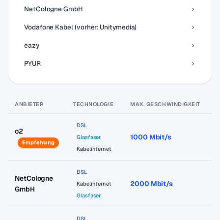
NetCologne GmbH
Vodafone Kabel (vorher: Unitymedia)
eazy
PYUR
ANBIETER
TECHNOLOGIE
MAX. GESCHWINDIGKEIT
P
DSL
o2
1000 Mbit/s
a
Glasfaser
Empfehlung
Kabelinternet
DSL
NetCologne
2000 Mbit/s
a
Kabelinternet
GmbH
Glasfaser
DSL