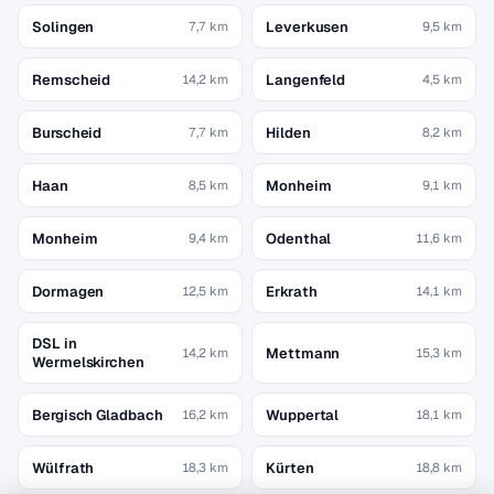
Solingen
Leverkusen
7,7 km
9,5 km
Remscheid
Langenfeld
14,2 km
4,5 km
Burscheid
Hilden
7,7 km
8,2 km
Haan
Monheim
8,5 km
9,1 km
Monheim
Odenthal
9,4 km
11,6 km
Dormagen
Erkrath
12,5 km
14,1 km
DSL in
Mettmann
14,2 km
15,3 km
Wermelskirchen
Bergisch Gladbach
Wuppertal
16,2 km
18,1 km
Wülfrath
Kürten
18,3 km
18,8 km