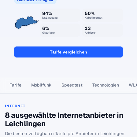
94%
50%
DSL Ausbau
Kabelinternet
6%
13
Glasfaser
Anbieter
Tarife vergleichen
Tarife
Mobilfunk
Speedtest
Technologien
WL
INTERNET
8 ausgewählte Internetanbieter in
Leichlingen
Die besten verfügbaren Tarife pro Anbieter in Leichlingen.