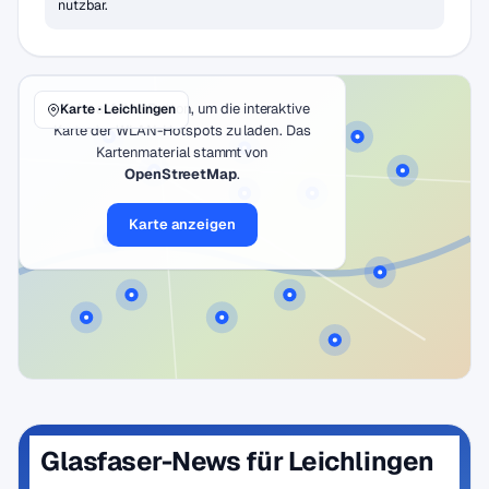
nutzbar.
Klicke auf den Button, um die interaktive
Karte · Leichlingen
Karte der WLAN-Hotspots zu laden. Das
Kartenmaterial stammt von
OpenStreetMap
.
Karte anzeigen
Glasfaser-News für Leichlingen