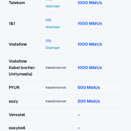
Telekom
1000 Mbit/s
a
Glasfaser
DSL
1&1
1000 Mbit/s
a
Glasfaser
DSL
Vodafone
1000 Mbit/s
a
Glasfaser
Vodafone
Kabel (vorher:
1000 Mbit/s
a
Kabelinternet
Unitymedia)
PYUR
500 Mbit/s
a
Kabelinternet
eazy
200 Mbit/s
a
Kabelinternet
Versatel
–
–
easybell
–
–