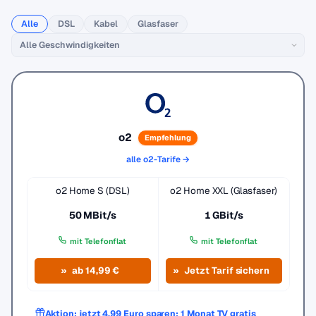
Alle
DSL
Kabel
Glasfaser
o2
Empfehlung
alle o2-Tarife →
o2 Home S (DSL)
o2 Home XXL (Glasfaser)
50 MBit/s
1 GBit/s
mit Telefonflat
mit Telefonflat
ab 14,99 €
Jetzt Tarif sichern
Aktion: jetzt 4,99 Euro sparen: 1 Monat TV gratis